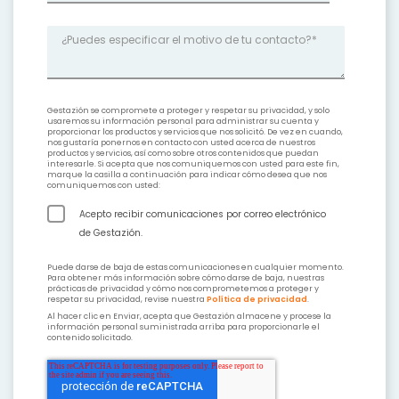
¿Puedes especificar el motivo de tu contacto?
*
Gestazión se compromete a proteger y respetar su privacidad, y solo
usaremos su información personal para administrar su cuenta y
proporcionar los productos y servicios que nos solicitó. De vez en cuando,
nos gustaría ponernos en contacto con usted acerca de nuestros
productos y servicios, así como sobre otros contenidos que puedan
interesarle. Si acepta que nos comuniquemos con usted para este fin,
marque la casilla a continuación para indicar cómo desea que nos
comuniquemos con usted:
Acepto recibir comunicaciones por correo electrónico
de Gestazión.
Puede darse de baja de estas comunicaciones en cualquier momento.
Para obtener más información sobre cómo darse de baja, nuestras
prácticas de privacidad y cómo nos comprometemos a proteger y
respetar su privacidad, revise nuestra
Política de privacidad
.
Al hacer clic en Enviar, acepta que Gestazión almacene y procese la
información personal suministrada arriba para proporcionarle el
contenido solicitado.